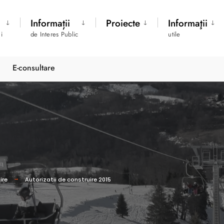
Informații
Proiecte
Informaţii
i
de Interes Public
utile
E-consultare
ire
Autorizatii de construire 2015