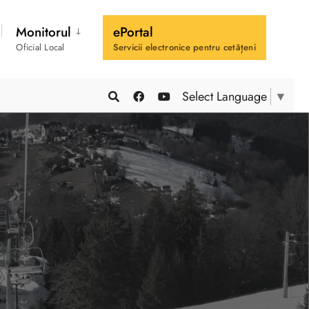
Monitorul
ePortal
Oficial Local
Servicii electronice pentru cetățeni
Select Language
▼