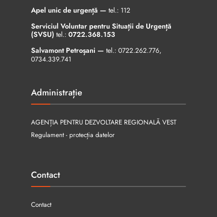
Apel unic de urgență —
tel.:
112
Serviciul Voluntar pentru Situații de Urgență
(SVSU)
tel.:
0722.368.153
Salvamont Petroșani —
tel.:
0722.262.776
,
0734.339.741
Administrație
AGENȚIA PENTRU DEZVOLTARE REGIONALĂ VEST
Regulament - protecția datelor
Contact
Contact