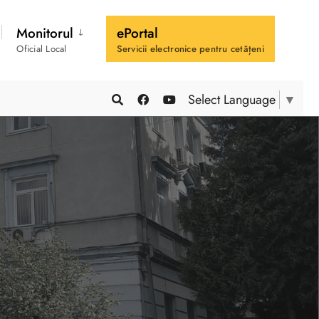
Monitorul
ePortal
Oficial Local
Servicii electronice pentru cetățeni
Select Language
▼