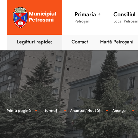
Primaria
Consiliul
Petroșani
Local Petrosan
Legături rapide:
Contact
Hartă Petroșani
Prima pagină
Informații
Anunțuri/ Noutăți
Anunțuri