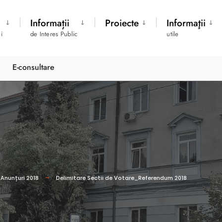
Informații
Proiecte
Informaţii
i
de Interes Public
utile
E-consultare
Anunțuri 2018
Delimitare Sectii de Votare_Referendum 2018