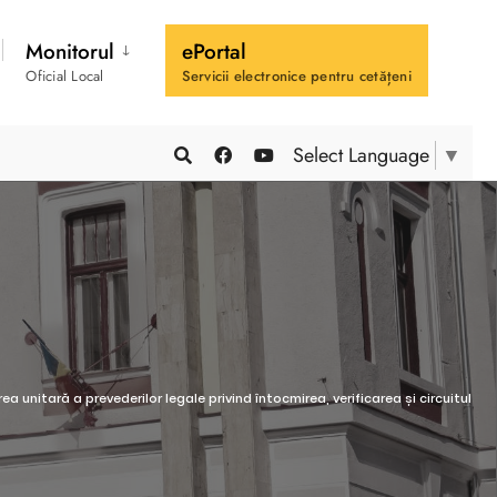
Monitorul
ePortal
Oficial Local
Servicii electronice pentru cetățeni
Select Language
▼
a unitară a prevederilor legale privind întocmirea, verificarea și circuitul