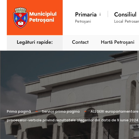
Primaria
Consiliul
Petroșani
Local Petrosan
Legături rapide:
Contact
Hartă Petroșani
Prima pagină
Servicii prima pagina
ALEGERI europarlamentare s
proceselor-verbale privind rezultatele alegerilor din data de 9 iunie 2024