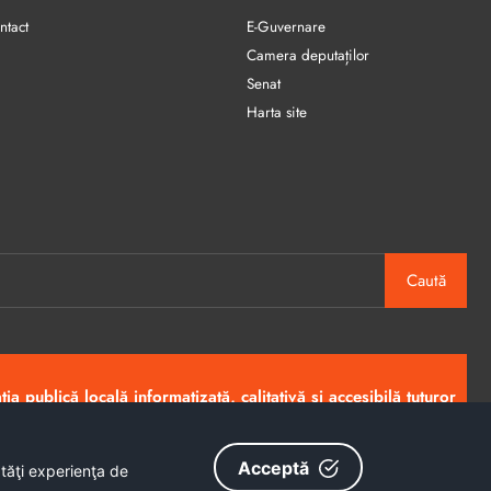
ntact
E-Guvernare
Camera deputaților
Senat
Harta site
Caută
ia publică locală informatizată, calitativă și accesibilă tuturor
Copyright © 2026 - Primăria Municipiului Petroșani
Acceptă
ătăţi experienţa de