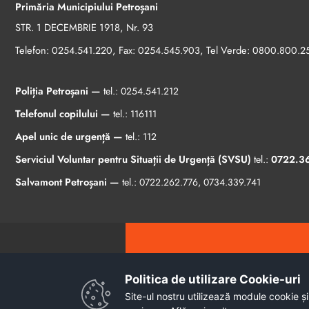
Primăria Municipiului Petroșani
STR. 1 DECEMBRIE 1918, Nr. 93
Telefon:
, Fax:
, Tel Verde:
0254.541.220
0254.545.903
0800.800.2
Poliția Petroșani —
tel.:
0254.541.212
Telefonul copilului —
tel.:
116111
Apel unic de urgență —
tel.:
112
Serviciul Voluntar pentru Situații de Urgență (SVSU)
tel.:
0722.3
Salvamont Petroșani —
tel.:
0722.262.776
,
0734.339.741
Politica de utilizare Cookie-uri‎
Site-ul nostru utilizează module cookie și