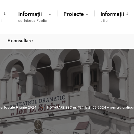
Informații
Proiecte
Informaţii
i
de Interes Public
utile
E-consultare
i locale 9 iunie 2024
HOTARARE BEC nr. 154H/ 21.05.2024 - pentru aplicare