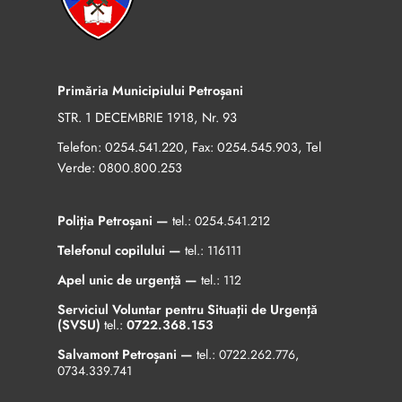
Primăria Municipiului Petroșani
STR. 1 DECEMBRIE 1918, Nr. 93
Telefon:
, Fax:
, Tel
0254.541.220
0254.545.903
Verde:
0800.800.253
Poliția Petroșani —
tel.:
0254.541.212
Telefonul copilului —
tel.:
116111
Apel unic de urgență —
tel.:
112
Serviciul Voluntar pentru Situații de Urgență
(SVSU)
tel.:
0722.368.153
Salvamont Petroșani —
tel.:
0722.262.776
,
0734.339.741