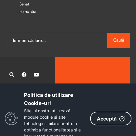
Senat
Harta site
Caută
Politica de utilizare
Administrația publică locală informatizată, calitativă și accesibilă
Cookie-uri‎
tuturor
Site-ul nostru utilizează
Copyright © 2026 - Primăria Municipiului Petroșani
module cookie și alte
Acceptă
tehnologii similare pentru a
optimiza funcţionalitatea si a