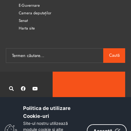
E-Guvernare
Camera deputaților
Senat
Harta site
Caută
Politica de utilizare
Administrația publică locală informatizată, calitativă și accesibilă
Cookie-uri‎
tuturor
Site-ul nostru utilizează
Copyright © 2026 - Primăria Municipiului Petroșani
module cookie și alte
Acceptă