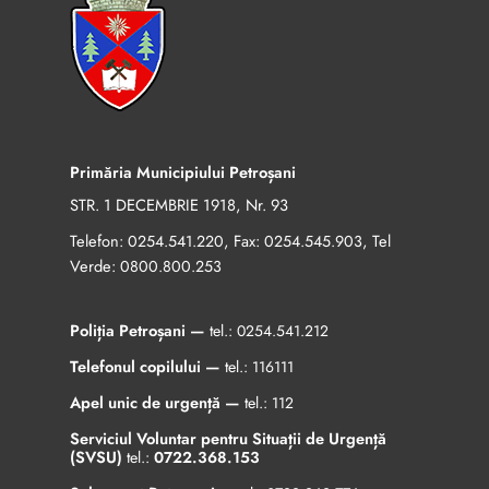
Primăria Municipiului Petroșani
STR. 1 DECEMBRIE 1918, Nr. 93
Telefon:
, Fax:
, Tel
0254.541.220
0254.545.903
Verde:
0800.800.253
Poliția Petroșani —
tel.:
0254.541.212
Telefonul copilului —
tel.:
116111
Apel unic de urgență —
tel.:
112
Serviciul Voluntar pentru Situații de Urgență
(SVSU)
tel.:
0722.368.153