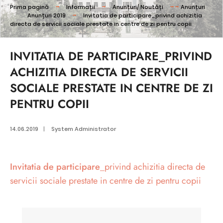
Prima pagină
Informații
Anunțuri/ Noutăți
Anunțuri
Anunțuri 2019
Invitatia de participare_privind achizitia
directa de servicii sociale prestate in centre de zi pentru copii
INVITATIA DE PARTICIPARE_PRIVIND
ACHIZITIA DIRECTA DE SERVICII
SOCIALE PRESTATE IN CENTRE DE ZI
PENTRU COPII
14.06.2019
|
System Administrator
Invitatia de participare
_privind achizitia directa de
servicii sociale prestate in centre de zi pentru copii