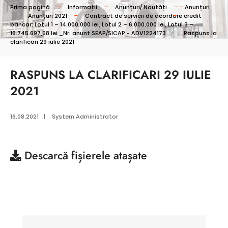
Prima pagină
Informații
Anunțuri/ Noutăți
Anunțuri
Anunțuri 2021
Contract de servicii de acordare credit
bancar: Lotul 1 – 14.000.000 lei, Lotul 2 – 6.000.000 lei, Lotul 3 –
16.745.697,58 lei _Nr. anunt SEAP/SICAP - ADV1224173
Raspuns la
clarificari 29 iulie 2021
RASPUNS LA CLARIFICARI 29 IULIE
2021
16.08.2021
|
System Administrator
Descarcă
fișierele atașate