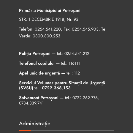
Primăria Municipiului Petroșani
STR. 1 DECEMBRIE 1918, Nr. 93
Telefon:
, Fax:
, Tel
0254.541.220
0254.545.903
Verde:
0800.800.253
Poliția Petroșani —
tel.:
0254.541.212
Telefonul copilului —
tel.:
116111
Apel unic de urgență —
tel.:
112
Serviciul Voluntar pentru Situații de Urgență
(SVSU)
tel.:
0722.368.153
Salvamont Petroșani —
tel.:
0722.262.776
,
0734.339.741
Administrație