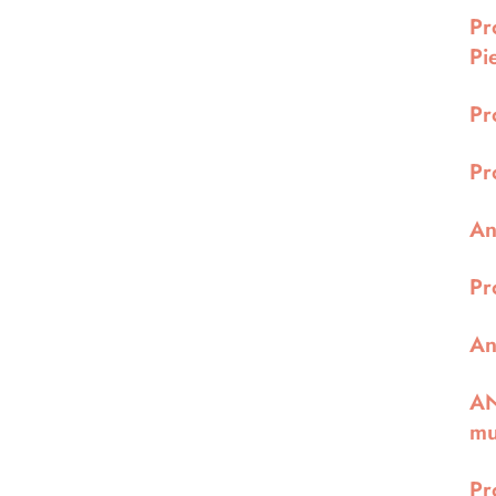
Pr
Pi
Pr
Pr
An
Pr
An
AN
mu
Pr