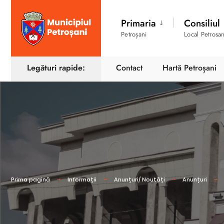
Primaria
Consiliul
Petroșani
Local Petrosan
Legături rapide:
Contact
Hartă Petroșani
Prima pagină
Informații
Anunțuri/ Noutăți
Anunțuri