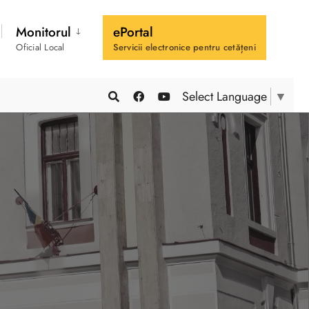
Monitorul
ePortal
Oficial Local
Servicii electronice pentru cetățeni
Select Language
▼