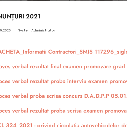
NUNȚURI 2021
09.2020
|
System Administrator
CHETA_Informatii Contractori_SMIS 117296_sigle
oves verbal rezultat final examen promovare gra
oces verbal rezultat proba interviu examen prom
oces verbal proba scrisa concurs D.A.D.P.P 05.0
oces verbal rezultat proba scrisa examen promov
L 324_2021 - privind circulaţia autovehiculelor dest