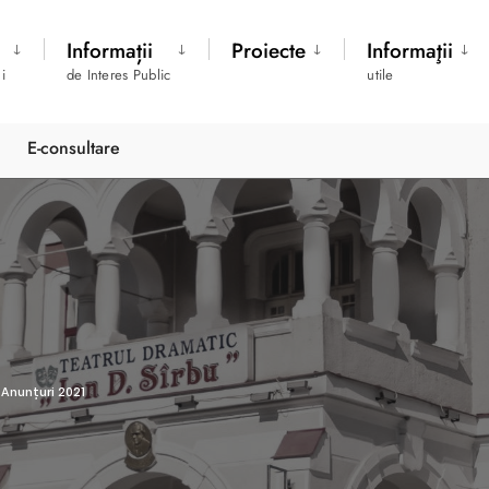
Informații
Proiecte
Informaţii
i
de Interes Public
utile
E-consultare
Anunțuri 2021