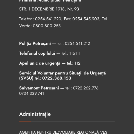
STR. 1 DECEMBRIE 1918, Nr. 93
Telefon:
, Fax:
, Tel
0254.541.220
0254.545.903
Verde:
0800.800.253
Poliția Petroșani —
tel.:
0254.541.212
Telefonul copilului —
tel.:
116111
Apel unic de urgență —
tel.:
112
Serviciul Voluntar pentru Situații de Urgență
(SVSU)
tel.:
0722.368.153
Salvamont Petroșani —
tel.:
0722.262.776
,
0734.339.741
Administrație
AGENȚIA PENTRU DEZVOLTARE REGIONALĂ VEST