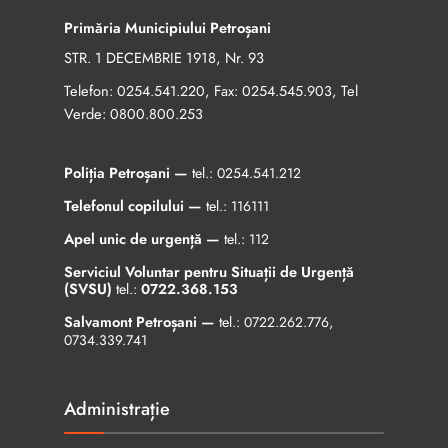
Primăria Municipiului Petroșani
STR. 1 DECEMBRIE 1918, Nr. 93
Telefon:
, Fax:
, Tel
0254.541.220
0254.545.903
Verde:
0800.800.253
Poliția Petroșani —
tel.:
0254.541.212
Telefonul copilului —
tel.:
116111
Apel unic de urgență —
tel.:
112
Serviciul Voluntar pentru Situații de Urgență
(SVSU)
tel.:
0722.368.153
Salvamont Petroșani —
tel.:
0722.262.776
,
0734.339.741
Administrație