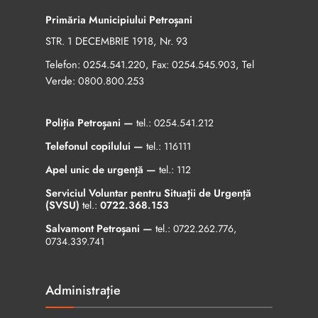
Primăria Municipiului Petroșani
STR. 1 DECEMBRIE 1918, Nr. 93
Telefon:
, Fax:
, Tel
0254.541.220
0254.545.903
Verde:
0800.800.253
Poliția Petroșani —
tel.:
0254.541.212
Telefonul copilului —
tel.:
116111
Apel unic de urgență —
tel.:
112
Serviciul Voluntar pentru Situații de Urgență
(SVSU)
tel.:
0722.368.153
Salvamont Petroșani —
tel.:
0722.262.776
,
0734.339.741
Administrație