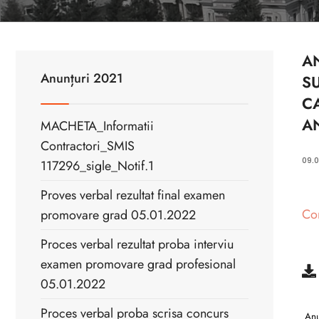
A
Anunțuri 2021
SU
CA
A
MACHETA_Informatii
Contractori_SMIS
09.0
117296_sigle_Notif.1
Proves verbal rezultat final examen
Con
promovare grad 05.01.2022
Proces verbal rezultat proba interviu
examen promovare grad profesional
05.01.2022
Proces verbal proba scrisa concurs
Anun