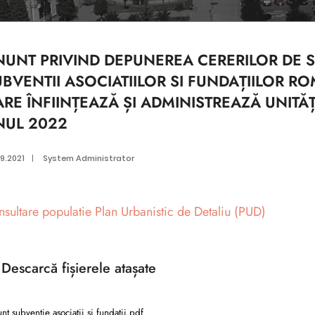
NUNT PRIVIND DEPUNEREA CERERILOR DE S
BVENTII ASOCIATIILOR SI FUNDAȚIILOR R
RE ÎNFIINȚEAZĂ ȘI ADMINISTREAZĂ UNITĂȚ
NUL 2022
9.2021
|
System Administrator
sultare populatie Plan Urbanistic de Detaliu (PUD)
Descarcă
fișierele atașate
t subventie asociatii si fundatii.pdf