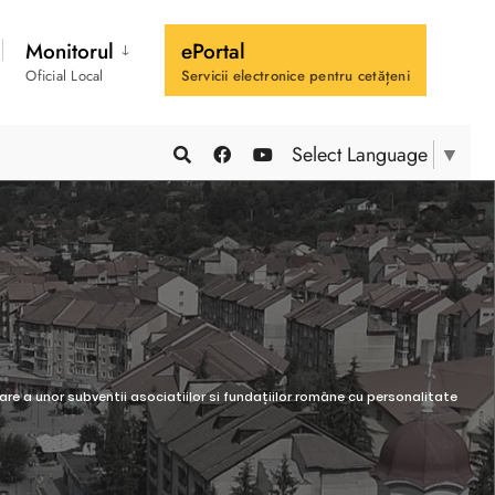
Monitorul
ePortal
Oficial Local
Servicii electronice pentru cetățeni
Select Language
▼
are a unor subventii asociatiilor si fundațiilor române cu personalitate