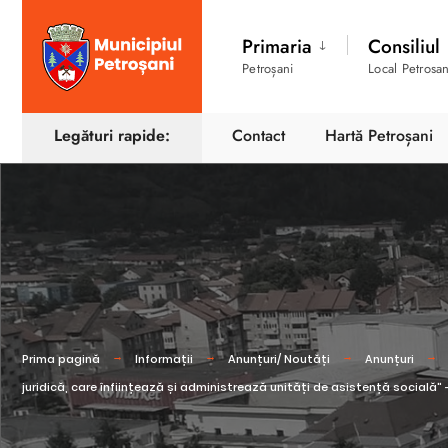
Primaria
Consiliul
Petroșani
Local Petrosan
Legături rapide:
Contact
Hartă Petroșani
Prima pagină
Informații
Anunțuri/ Noutăți
Anunțuri
juridică, care înființează și administrează unități de asistență socială"