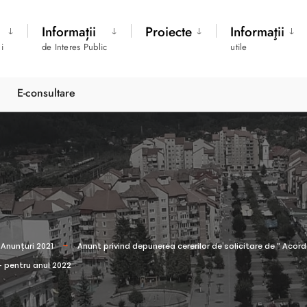
Informații
Proiecte
Informaţii
i
de Interes Public
utile
E-consultare
Anunțuri 2021
Anunt privind depunerea cererilor de solicitare de " Acord
 - pentru anul 2022