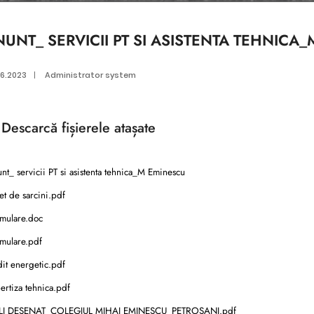
UNT_ SERVICII PT SI ASISTENTA TEHNICA
06.2023
|
Administrator system
Descarcă
fișierele atașate
t_ servicii PT si asistenta tehnica_M Eminescu
t de sarcini.pdf
mulare.doc
mulare.pdf
it energetic.pdf
rtiza tehnica.pdf
I DESENAT_COLEGIUL MIHAI EMINESCU_PETROSANI.pdf