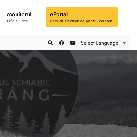
Monitorul
ePortal
Oficial Local
Servicii electronice pentru cetățeni
Select Language
▼