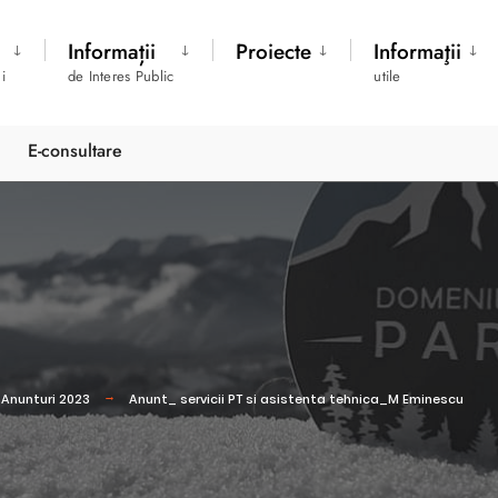
Informații
Proiecte
Informaţii
i
de Interes Public
utile
E-consultare
Anunturi 2023
Anunt_ servicii PT si asistenta tehnica_M Eminescu