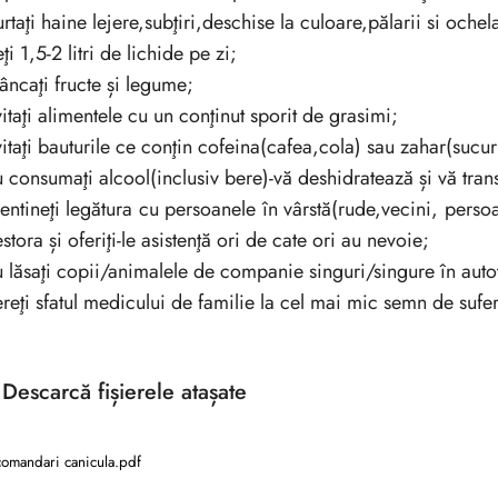
urtaţi haine lejere,subţiri,deschise la culoare,pălarii si ochel
eţi 1,5-2 litri de lichide pe zi;
âncaţi fructe și legume;
vitaţi alimentele cu un conţinut sporit de grasimi;
vitaţi bauturile ce conţin cofeina(cafea,cola) sau zahar(sucu
u consumaţi alcool(inclusiv bere)-vă deshidratează și vă tran
entineţi legătura cu persoanele în vârstă(rude,vecini, persoa
stora și oferiţi-le asistenţă ori de cate ori au nevoie;
u lăsaţi copii/animalele de companie singuri/singure în auto
ereţi sfatul medicului de familie la cel mai mic semn de sufe
Descarcă
fișierele atașate
omandari canicula.pdf