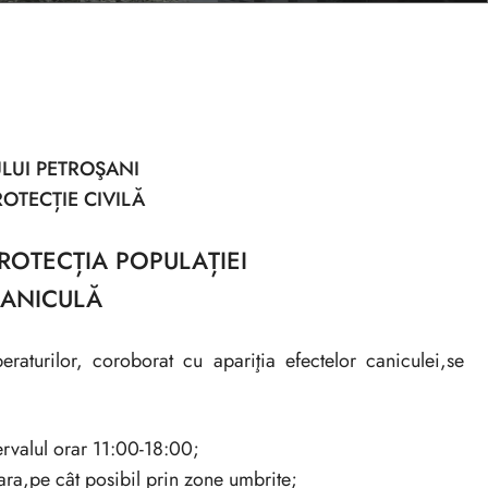
ULUI PETROŞANI
OTECȚIE CIVILĂ
PROTEC
Ț
IA POPULA
ȚIEI
CANICUL
Ă
eraturilor, coroborat cu apariţia efectelor caniculei,se
tervalul orar 11:00-18:00;
eara,pe cât posibil prin zone umbrite;