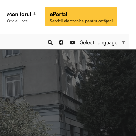
Monitorul
ePortal
Oficial Local
Servicii electronice pentru cetățeni
Select Language
▼