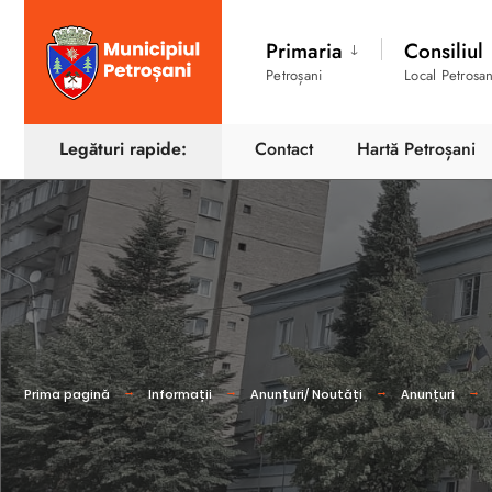
Primaria
Consiliul
Petroșani
Local Petrosan
Legături rapide:
Contact
Hartă Petroșani
Prima pagină
Informații
Anunțuri/ Noutăți
Anunțuri