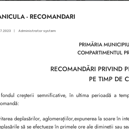
ANICULA - RECOMANDARI
07.2023
|
Administrator system
PRIMĂRIA MUNICIPI
COMPARTIMENTUL PR
RECOMAND
Ă
RI PRIVIND 
PE TIMP DE 
fondul creșterii semnificative, în ultima perioadă a temp
comandă:
vitarea deplasărilor, aglomeraţiilor,expunerea la soare în in
eplasările să se efectueze în primele ore ale dimineţii sau s