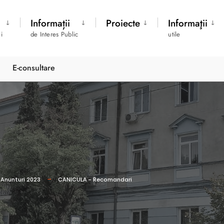
Informații
Proiecte
Informaţii
i
de Interes Public
utile
E-consultare
Anunturi 2023
CANICULA - Recomandari