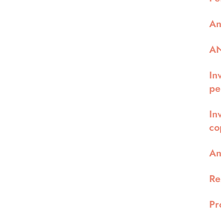
An
AN
In
pe
In
co
An
Re
Pr