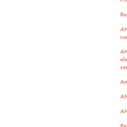
Re
AN
ca
AN
el
sa
An
AN
AN
Pe