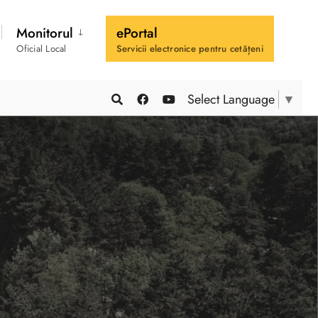
Monitorul
ePortal
Oficial Local
Servicii electronice pentru cetățeni
Select Language
▼