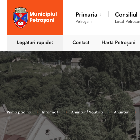
Primaria
Consiliul
Petroșani
Local Petrosan
Legături rapide:
Contact
Hartă Petroșani
Prima pagină
Informații
Anunțuri/ Noutăți
Anunțuri