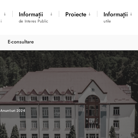
Informații
Proiecte
Informaţii
i
de Interes Public
utile
E-consultare
Anunturi 2024