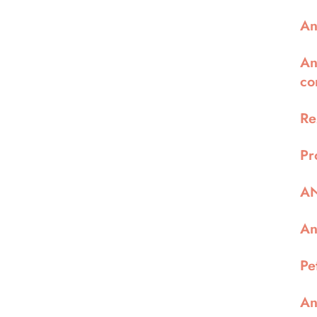
An
An
co
Re
Pr
AN
An
Pe
An