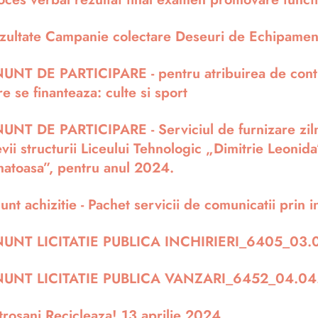
zultate Campanie colectare Deseuri de Echipamente
UNT DE PARTICIPARE - pentru atribuirea de contr
re se finanteaza: culte si sport
UNT DE PARTICIPARE - Serviciul de furnizare zilnic
evii structurii Liceului Tehnologic „Dimitrie Leoni
natoasa”, pentru anul 2024.
unt achizitie - Pachet servicii de comunicatii prin
UNT LICITATIE PUBLICA INCHIRIERI_6405_03.
UNT LICITATIE PUBLICA VANZARI_6452_04.04
trosani Recicleaza! 13 aprilie 2024