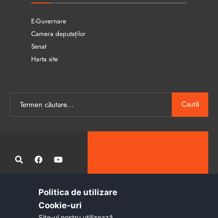
E-Guvernare
Camera deputaților
Senat
Harta site
Caută
Politica de utilizare
Administrația publică locală informatizată, calitativă și accesibilă
Cookie-uri‎
tuturor
Site-ul nostru utilizează