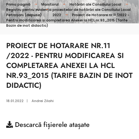
Prima pagină
Monitorul
Hotărâri ale Consiliului Local
Registru pentru evidența proiectelor de hotărâri ale Consiliului Local
Petroșani (depuse)
2022
Proiect de Hotarare nr.11 /2022 -
Pentru modificarea si completarea Anexei la HCL nr.93_2015 (Tarife
Bazin de inot didactic)
PROIECT DE HOTARARE NR.11
/2022 - PENTRU MODIFICAREA SI
COMPLETAREA ANEXEI LA HCL
NR.93_2015 (TARIFE BAZIN DE INOT
DIDACTIC)
18.01.2022
|
Andrei Zilahi
Descarcă
fișierele atașate