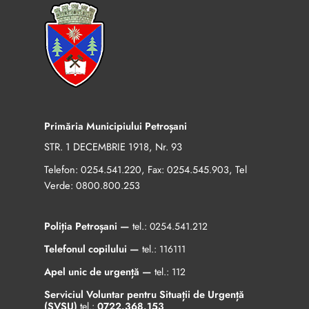
Primăria Municipiului Petroșani
STR. 1 DECEMBRIE 1918, Nr. 93
Telefon:
, Fax:
, Tel
0254.541.220
0254.545.903
Verde:
0800.800.253
Poliția Petroșani —
tel.:
0254.541.212
Telefonul copilului —
tel.:
116111
Apel unic de urgență —
tel.:
112
Serviciul Voluntar pentru Situații de Urgență
(SVSU)
tel.:
0722.368.153