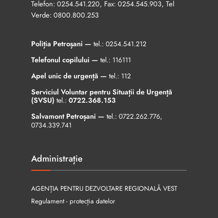
Telefon:
, Fax:
, Tel
0254.541.220
0254.545.903
Verde:
0800.800.253
Poliția Petroșani —
tel.:
0254.541.212
Telefonul copilului —
tel.:
116111
Apel unic de urgență —
tel.:
112
Serviciul Voluntar pentru Situații de Urgență
(SVSU)
tel.:
0722.368.153
Salvamont Petroșani —
tel.:
0722.262.776
,
0734.339.741
Administrație
AGENȚIA PENTRU DEZVOLTARE REGIONALĂ VEST
Regulament - protecția datelor