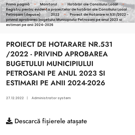
Prima pagină
Monitorul
Hotărâri ale Consiliului Local
Registru pentru evidența proiectelor de hotărâri ale Consiliului Local
Petroșani (depuse)
2022
Proiect de Hotarare nr.531 /2022 -
privind aprobarea bugetului Municipiului Petrosani pe anul 2023 si
estimari pe anii 2024-2026
PROIECT DE HOTARARE NR.531
/2022 - PRIVIND APROBAREA
BUGETULUI MUNICIPIULUI
PETROSANI PE ANUL 2023 SI
ESTIMARI PE ANII 2024-2026
27.12.2022
|
Administrator system
Descarcă
fișierele atașate