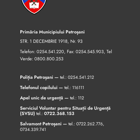
Primăria Municipiului Petroșani
STR. 1 DECEMBRIE 1918, Nr. 93
Telefon:
, Fax:
, Tel
0254.541.220
0254.545.903
Verde:
0800.800.253
Poliția Petroșani —
tel.:
0254.541.212
Telefonul copilului —
tel.:
116111
Apel unic de urgență —
tel.:
112
Serviciul Voluntar pentru Situații de Urgență
(SVSU)
tel.:
0722.368.153
Salvamont Petroșani —
tel.:
0722.262.776
,
0734.339.741