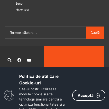
Senat
Harta site
Caută
Politica de utilizare
Administrația publică locală informatizată, calitativă și accesibilă
Cookie-uri‎
tuturor
Site-ul nostru utilizează
Copyright © 2026 - Primăria Municipiului Petroșani
module cookie și alte
Acceptă
tehnologii similare pentru a
optimiza funcţionalitatea si a