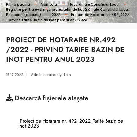
Prima pagină
Monitorul
Hotărâri ale Consiliului Local
Registru pentru evidența proiectelor de hotărâri ale Consiliului Local
Petroșani (depuse)
2022
Proiect de Hotarare nr.492 /2022
- privind tarife Bazin de inot pentru anul 2023
PROIECT DE HOTARARE NR.492
/2022 - PRIVIND TARIFE BAZIN DE
INOT PENTRU ANUL 2023
15.12.2022
|
Administrator system
Descarcă
fișierele atașate
Proiect de Hotarare nr. 492_2022_Tarife Bazin de
inot 2023