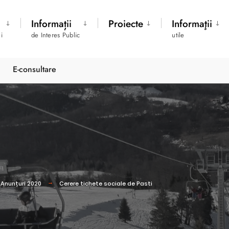
Informații
Proiecte
Informaţii
i
de Interes Public
utile
E-consultare
Anunțuri 2020
Cerere tichete sociale de Pasti