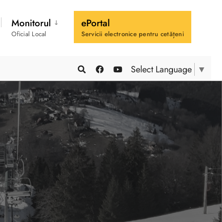
Monitorul
ePortal
Oficial Local
Servicii electronice pentru cetățeni
Select Language
▼