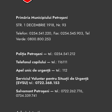
Primăria Municipiului Petroșani
STR. 1 DECEMBRIE 1918, Nr. 93
Telefon:
, Fax:
, Tel
0254.541.220
0254.545.903
Verde:
0800.800.253
Poliția Petroșani —
tel.:
0254.541.212
Telefonul copilului —
tel.:
116111
Apel unic de urgență —
tel.:
112
Serviciul Voluntar pentru Situații de Urgență
(SVSU)
tel.:
0722.368.153
Salvamont Petroșani —
tel.:
0722.262.776
,
0734.339.741