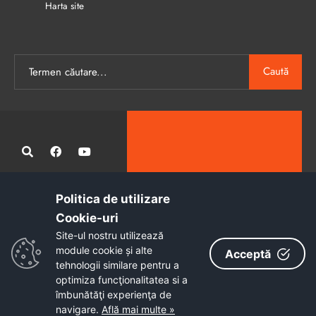
Harta site
Caută
Politica de utilizare
Administrația publică locală informatizată, calitativă și accesibilă
Cookie-uri‎
tuturor
Site-ul nostru utilizează
Copyright © 2026 - Primăria Municipiului Petroșani
module cookie și alte
Acceptă
tehnologii similare pentru a
optimiza funcţionalitatea si a
îmbunătăţi experienţa de
navigare.
Află mai multe »