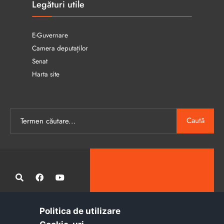
Legături utile
E-Guvernare
Camera deputaților
Senat
Harta site
Caută
Politica de utilizare
Administrația publică locală informatizată, calitativă și accesibilă