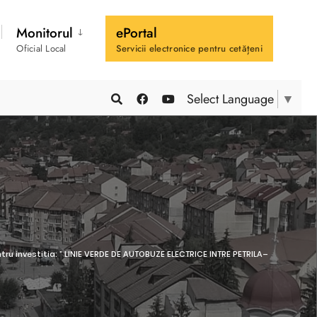
Monitorul
ePortal
Oficial Local
Servicii electronice pentru cetățeni
Select Language
▼
ntru investitia: ” LINIE VERDE DE AUTOBUZE ELECTRICE INTRE PETRILA–