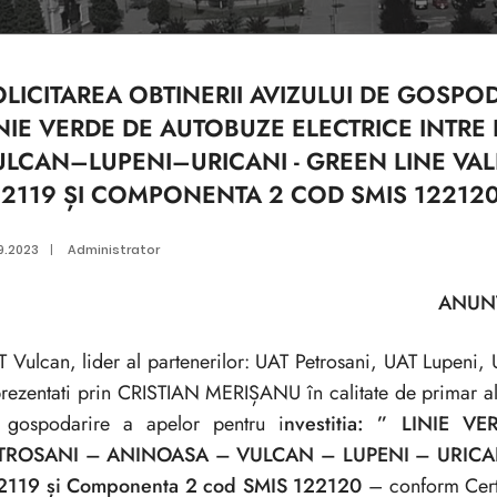
LICITAREA OBTINERII AVIZULUI DE GOSPOD
INIE VERDE DE AUTOBUZE ELECTRICE INT
ULCAN–LUPENI–URICANI - GREEN LINE VAL
22119 ȘI COMPONENTA 2 COD SMIS 12212
9.2023
|
Administrator
ANUN
 Vulcan, lider al partenerilor: UAT Petrosani, UAT Lupeni
rezentati prin CRISTIAN MERIȘANU în calitate de primar al m
 gospodarire a apelor pentru i
nvestitia: ” LINIE 
TROSANI – ANINOASA – VULCAN – LUPENI – URICANI -
2119 și Componenta 2 cod SMIS 122120
– conform Certi