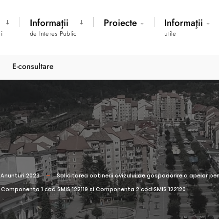
Informații
Proiecte
Informaţii
i
de Interes Public
utile
E-consultare
Anunturi 2023
Solicitarea obtinerii avizului de gospodarire a apelor pe
 Componenta 1 cod SMIS 122119 și Componenta 2 cod SMIS 122120