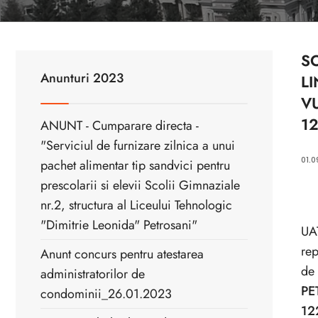
SO
Anunturi 2023
L
V
1
ANUNT - Cumparare directa -
"Serviciul de furnizare zilnica a unui
01.0
pachet alimentar tip sandvici pentru
prescolarii si elevii Scolii Gimnaziale
nr.2, structura al Liceului Tehnologic
"Dimitrie Leonida" Petrosani"
UAT
rep
Anunt concurs pentru atestarea
de
administratorilor de
PE
condominii_26.01.2023
12