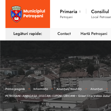
Primaria
Consiliul
Petroșani
Local Petrosan
Legături rapide:
Contact
Hartă Petroșani
Prima pagină
Informații
Anunțuri/ Noutăți
Anunțuri
PETROSANI–ANINOASA–VULCAN–LUPENI–URICANI - Green Line Valea Jiului”