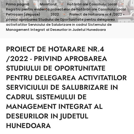
Prima pagină
Monitorul
Hotărâri ale Consiliului Local
Registru pentru evidența proiectelor de hotărâri ale Consiliului Local
Petroșani (depuse)
2022
Proiect de Hotarare nr.4 /2022 -
privind aprobarea Studiului de Oportunitate pentru delegarea
activitatilor Serviciului de Salubrizare in cadrul Sistemului de
Management Integrat al Deseurilor in Judetul Hunedoara
PROIECT DE HOTARARE NR.4
/2022 - PRIVIND APROBAREA
STUDIULUI DE OPORTUNITATE
PENTRU DELEGAREA ACTIVITATILOR
SERVICIULUI DE SALUBRIZARE IN
CADRUL SISTEMULUI DE
MANAGEMENT INTEGRAT AL
DESEURILOR IN JUDETUL
HUNEDOARA