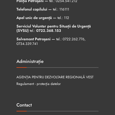
Poliția Petroșani —
tel.:
0254.541.212
Telefonul copilului —
tel.:
116111
Apel unic de urgență —
tel.:
112
Serviciul Voluntar pentru Situații de Urgență
(SVSU)
tel.:
0722.368.153
Salvamont Petroșani —
tel.:
0722.262.776
,
0734.339.741
Administrație
AGENȚIA PENTRU DEZVOLTARE REGIONALĂ VEST
Regulament - protecția datelor
Contact