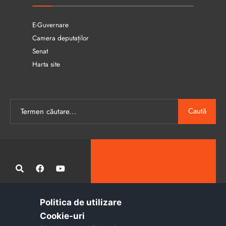
E-Guvernare
Camera deputaților
Senat
Harta site
Caută
Politica de utilizare
Administrația publică locală informatizată, calitativă și accesibilă
Cookie-uri‎
tuturor