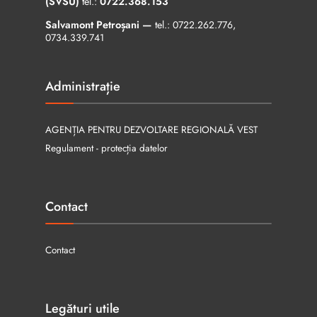
(SVSU)
tel.:
0722.368.153
Salvamont Petroșani —
tel.:
0722.262.776
,
0734.339.741
Administrație
AGENȚIA PENTRU DEZVOLTARE REGIONALĂ VEST
Regulament - protecția datelor
Contact
Contact
Legături utile